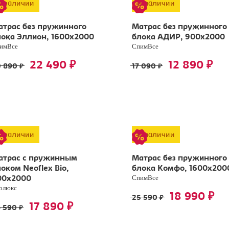
В наличии
В наличии
атрас без пружинного
Матрас без пружинного
ока Эллион, 1600х2000
блока АДИР, 900х2000
имВсе
СпимВсе
22 490
12 890
₽
₽
0 890
17 090
₽
₽
В наличии
В наличии
атрас с пружинным
Матрас без пружинного
оком Neoflex Bio,
блока Комфо, 1600х200
СпимВсе
00х2000
олюкс
18 990
₽
25 590
₽
17 890
₽
6 590
₽