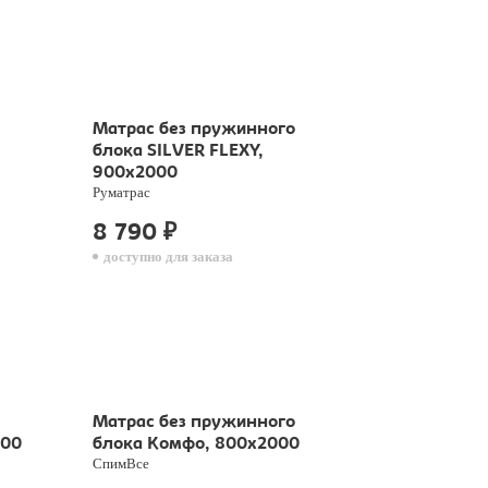
Матрас без пружинного
блока SILVER FLEXY,
900х2000
Руматрас
8 790
₽
доступно для заказа
Матрас без пружинного
000
блока Комфо, 800х2000
СпимВсе