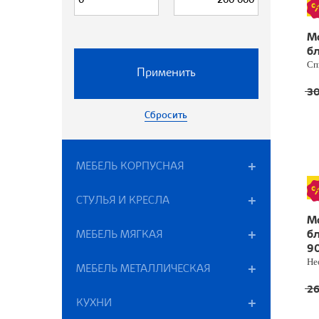
-
М
бл
Сп
Применить
3
Сбросить
МЕБЕЛЬ КОРПУСНАЯ
СТУЛЬЯ И КРЕСЛА
М
МЕБЕЛЬ МЯГКАЯ
бл
9
Не
МЕБЕЛЬ МЕТАЛЛИЧЕСКАЯ
2
КУХНИ