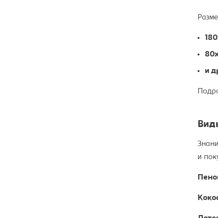
Разме
180
80х
и д
Подр
Вид
Знани
и пок
Пено
Коко