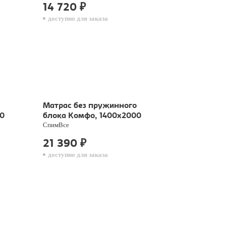
14 720
₽
доступно для заказа
Матрас без пружинного
0
блока Комфо, 1400х2000
СпимВсе
21 390
₽
доступно для заказа