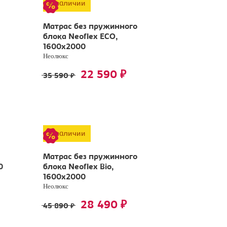
В наличии
Матрас без пружинного
блока Neoflex ECO,
1600х2000
Неолюкс
22 590
₽
35 590
₽
В наличии
Матрас без пружинного
0
блока Neoflex Bio,
1600х2000
Неолюкс
28 490
₽
45 890
₽