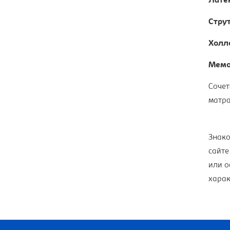
Лате
Стру
Холл
Мемо
Сочет
матра
Знако
сайте
или о
харак