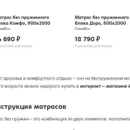
атрас без пружинного
Матрас без пружинного
лока Комфо, 900х2000
блока Дора, 800х2000
имВсе
СпимВсе
4 690
18 790
₽
₽
оступно для заказа
доступно для заказа
т здоровья и комфортного отдыха – сон на беспружинном мат
о возраста можно недорого купить в
интернет – магазине
струкция матрасов
с без пружин – это комбинация из двух элементов: наполните