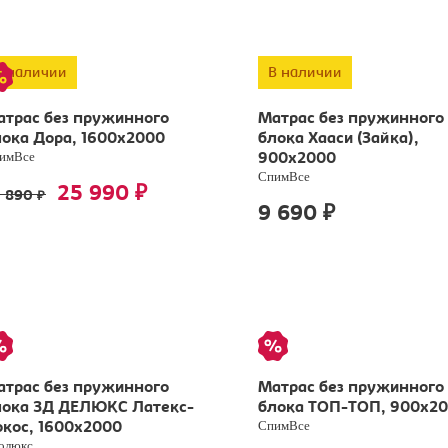
В наличии
В наличии
атрас без пружинного
Матрас без пружинного
ока Дора, 1600х2000
блока Хааси (Зайка),
имВсе
900х2000
СпимВсе
25 990
₽
3 890
₽
9 690
₽
атрас без пружинного
Матрас без пружинного
лока 3Д ДЕЛЮКС Латекс-
блока ТОП-ТОП, 900х2
СпимВсе
кос, 1600х2000
олюкс