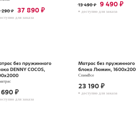
9 490
₽
13 490
₽
37 890
₽
8 290
доступно для заказа
₽
оступно для заказа
атрас без пружинного
Матрас без пружинного
лока DENNY COCOS,
блока Люмин, 1600х200
СпимВсе
00х2000
матрас
23 190
₽
 690
₽
доступно для заказа
оступно для заказа