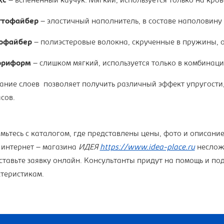
кс
– вспененный каучук. Мягкий, используется только на кро
ттофайбер
– эластичный наполнитель, в составе наполовину 
офайбер
– полиэстеровые волокна, скрученные в пружины,
риформ
– слишком мягкий, используется только в комбинац
ание слоев позволяет получить различный эффект упругости
сов.
мьтесь с каталогом, где представлены цены, фото и описани
 интернет – магазина
ИДЕЯ
https://www.idea-place.ru
неслож
ставьте заявку онлайн. Консультанты придут на помощь и по
теристикам.