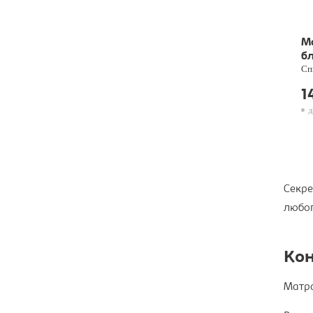
М
б
Сп
1
д
Секре
любог
Кон
Матра