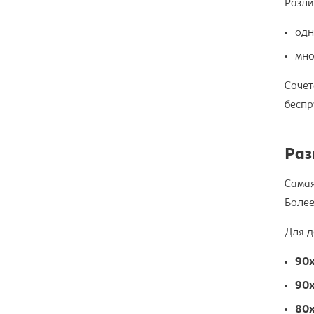
Разли
одн
мно
Сочет
беспр
Ра
Самая
Более
Для д
90х
90х
80х