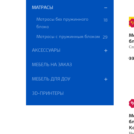
МАТРАСЫ
Матрасы без пружинного
18
блока
М
Матрасы с пружинным блоком
29
бл
Сп
АКСЕССУАРЫ
3
МЕБЕЛЬ НА ЗАКАЗ
МЕБЕЛЬ ДЛЯ ДОУ
3D-ПРИНТЕРЫ
М
б
Ко
Не