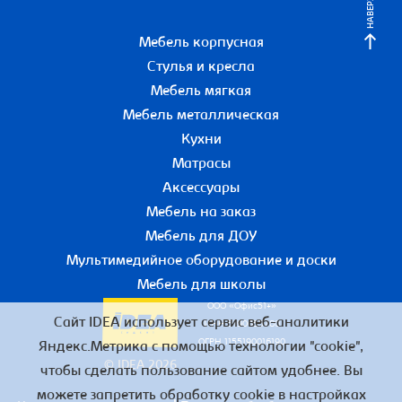
НАВЕРХ
Мебель корпусная
Стулья и кресла
Мебель мягкая
Мебель металлическая
Кухни
Матрасы
Аксессуары
Мебель на заказ
Мебель для ДОУ
Мультимедийное оборудование и доски
Мебель для школы
ООО «Офис51+»
Сайт IDEA использует сервис веб-аналитики
ИНН 5190055780
ОГРН 1155190016190
Яндекс.Метрика с помощью технологии "cookie",
© IDEA 2026
чтобы сделать пользование сайтом удобнее. Вы
можете запретить обработку cookie в настройках