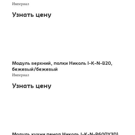
Империал
Узнать цену
Модуль верхний, полки Николь I-K-N-B20,
бежевый/бежевый
Империал
Узнать цену
Модуль кухни пенал Николь I-K-N-P60(1Y3D),