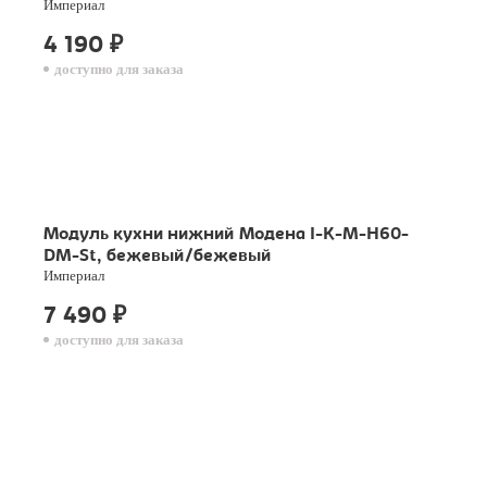
Империал
4 190
₽
доступно для заказа
Модуль кухни нижний Модена I-K-M-H60-
DM-St, бежевый/бежевый
Империал
7 490
₽
доступно для заказа