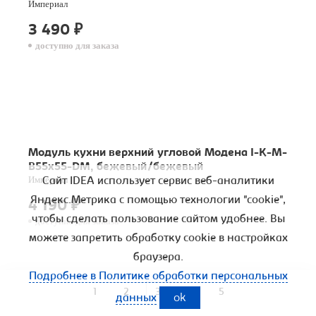
Империал
3 490
₽
доступно для заказа
Модуль кухни верхний угловой Модена I-K-M-
B55x55-DM, бежевый/бежевый
Империал
Сайт IDEA использует сервис веб-аналитики
Яндекс.Метрика с помощью технологии "cookie",
4 190
₽
чтобы сделать пользование сайтом удобнее. Вы
доступно для заказа
можете запретить обработку cookie в настройках
браузера.
Подробнее в Политике обработки персональных
1
2
3
4
5
данных
ok