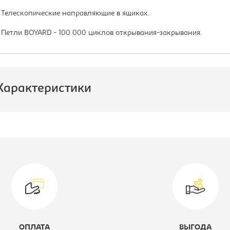
 Телескопические направляющие в ящиках.
 Петли BOYARD - 100 000 циклов открывания-закрывания.
Характеристики
роизводитель:
Империал
лубина, мм:
600
ветовое решение:
венге/светлый
тик
ерия кухни:
Терра
ОПЛАТА
ВЫГОДА