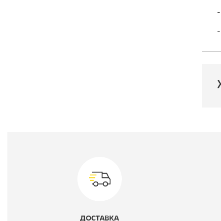
-
-
П
Г
Ц
С
ДОСТАВКА