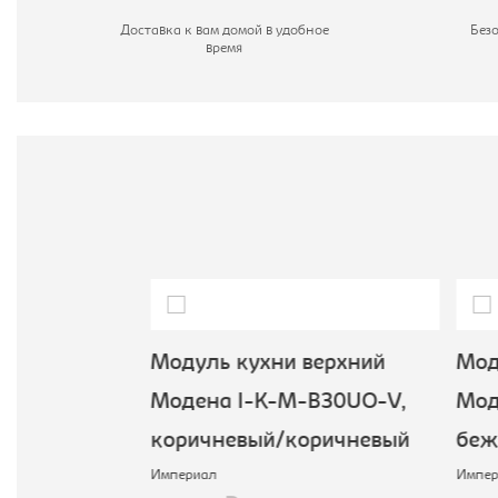
М
Доставка к вам домой в удобное
Без
время
Ш
В
верхний
Модуль кухни верхний
Моду
B30-DM,
Модена I-K-M-B30UO-V,
Мод
вый
коричневый/коричневый
беж
Империал
Импер