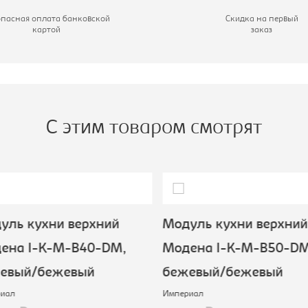
одуль:
Модуль кухни
опасная оплата банковской
Скидка на первый
картой
заказ
нижний
ирина, мм:
800
ысота, мм:
820
С этим товаром смотрят
ль кухни верхний
Модуль кухни верхний
ена I-K-M-B40-DM,
Модена I-K-M-B50-DM
евый/бежевый
бежевый/бежевый
иал
Империал