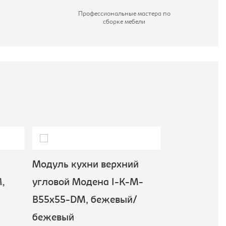
Профессиональные мастера по
сборке мебели
Модуль кухни верхний
Модуль кух
,
угловой Модена I-K-M-
Модена I-K
B55x55-DM, бежевый/
бежевый/б
Империал
бежевый