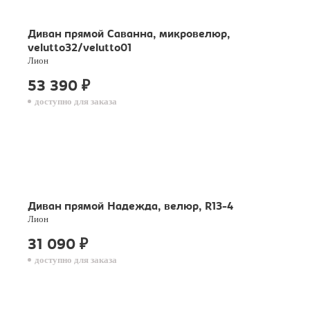
Диван прямой Саванна, микровелюр,
velutto32/velutto01
Лион
53 390
₽
доступно для заказа
Диван прямой Надежда, велюр, R13-4
Лион
31 090
₽
доступно для заказа