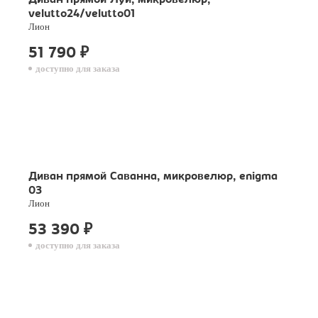
Диван прямой Луи, микровелюр,
velutto24/velutto01
Лион
51 790
₽
доступно для заказа
Диван прямой Саванна, микровелюр, enigma
03
Лион
53 390
₽
доступно для заказа