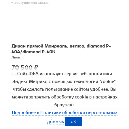
доступно для заказа
Диван прямой Монреаль, велюр, diamand P-
40A/diamand P-40B
Лион
70 500
₽
Сайт IDEA использует сервис веб-аналитики
доступно для заказа
Яндекс.Метрика с помощью технологии "cookie",
чтобы сделать пользование сайтом удобнее. Вы
можете запретить обработку cookie в настройках
браузера.
Подробнее в Политике обработки персональных
Диван прямой Каир, рогожка, madagaskar08
1
2
3
4
5
данных
ok
Лион