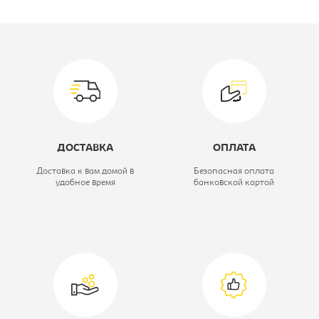
Производитель:
Лион
Вариант исполнения:
Диван прямой
Модель мягкой мебели:
Мау
Материал обивки:
микровелюр/
иск.кожа
ДОСТАВКА
ОПЛАТА
Цвет материала:
paula3/velutto32/nex
Доставка к вам домой в
Безопасная оплата
удобное время
банковской картой
Механизм:
еврокнижка
Спальное место:
1600x2000