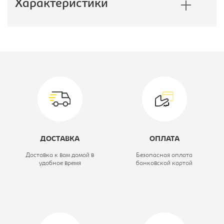
Характеристики
Производитель:
Лион
Материал обивки:
микровелюр
Механизм:
нет
Цвет материала:
Velutto 14
Модель мягкой мебели:
Ритм
ДОСТАВКА
ОПЛАТА
Вариант исполнения:
Диван прямой
Доставка к вам домой в
Безопасная оплата
удобное время
банковской картой
Спальное место:
нет