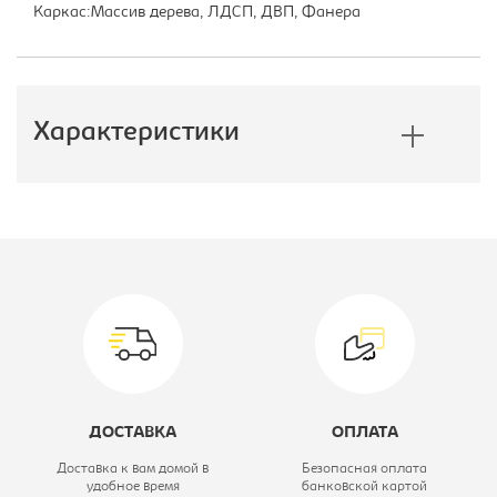
Каркас:Массив дерева, ЛДСП, ДВП, Фанера
Характеристики
Производитель:
Лион
Цвет материала:
Velutto 42\
Porshe 20
Модель мягкой мебели:
Мэдисон
Материал обивки:
микровелюр
ДОСТАВКА
ОПЛАТА
Механизм:
еврокнижка
Доставка к вам домой в
Безопасная оплата
удобное время
банковской картой