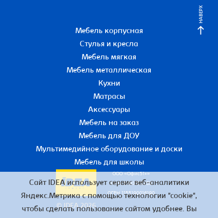
НАВЕРХ
Мебель корпусная
Стулья и кресла
Мебель мягкая
Мебель металлическая
Кухни
Матрасы
Аксессуары
Мебель на заказ
Мебель для ДОУ
Мультимедийное оборудование и доски
Мебель для школы
ООО «Офис51+»
Сайт IDEA использует сервис веб-аналитики
ИНН 5190055780
ОГРН 1155190016190
Яндекс.Метрика с помощью технологии "cookie",
© IDEA 2026
чтобы сделать пользование сайтом удобнее. Вы