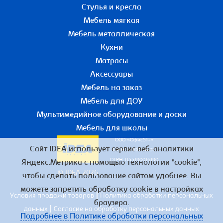
Стулья и кресла
Мебель мягкая
Мебель металлическая
Кухни
Матрасы
Аксессуары
Мебель на заказ
Мебель для ДОУ
Мультимедийное оборудование и доски
Мебель для школы
ООО «Офис51+»
Сайт IDEA использует сервис веб-аналитики
ИНН 5190055780
ОГРН 1155190016190
Яндекс.Метрика с помощью технологии "cookie",
© IDEA 2026
чтобы сделать пользование сайтом удобнее. Вы
можете запретить обработку cookie в настройках
|
Условия продажи товаров
Политика обработки персональных
браузера.
|
данных
Согласие на обработку персональных данных
Подробнее в Политике обработки персональных