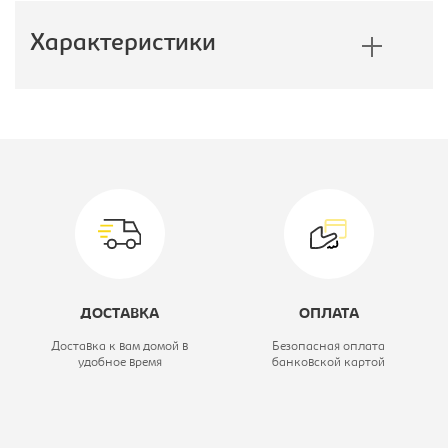
Характеристики
Производитель:
Евроформ
Вариант исполнения:
Диван для
отдыха
двухместный
Спальное место:
нет
ДОСТАВКА
ОПЛАТА
Механизм:
-
Доставка к вам домой в
Безопасная оплата
удобное время
банковской картой
Цвет материала:
черный
Модель мягкой мебели:
Горизонт