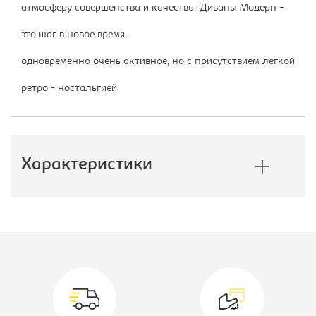
атмосферу совершенства и качества. Диваны Модерн -
это шаг в новое время,
одновременно очень активное, но с присутствием легкой
ретро - ностальгией
Характеристики
Производитель:
Евроформ
Механизм:
-
Цвет материала:
желтый
Модель мягкой мебели:
Модерн