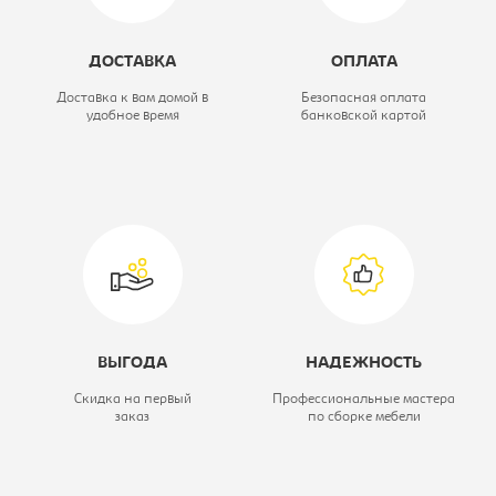
Материал обивки:
экокожа
ДОСТАВКА
ОПЛАТА
Спальное место:
нет
Доставка к вам домой в
Безопасная оплата
удобное время
банковской картой
Вариант исполнения:
Диван для
отдыха
двухместный
ВЫГОДА
НАДЕЖНОСТЬ
Скидка на первый
Профессиональные мастера
заказ
по сборке мебели