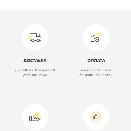
Производитель:
Лион
Материал обивки:
микровелюр
Модель мягкой мебели:
Прайд
Цвет материала:
bourbon 06/sun
05
ДОСТАВКА
ОПЛАТА
Механизм:
книжка
Доставка к вам домой в
Безопасная оплата
удобное время
банковской картой
Вариант исполнения:
Диван прямой
Спальное место:
1250x1900