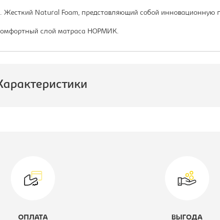
. Жесткий Natural Foam, представляющий собой инновационную 
омфортный слой матраса НОРМИК.
Характеристики
роизводитель:
СпимВсе
одель:
Нормик
ид матраса:
Матрас с
пружинным
блоком
ОПЛАТА
ВЫГОДА