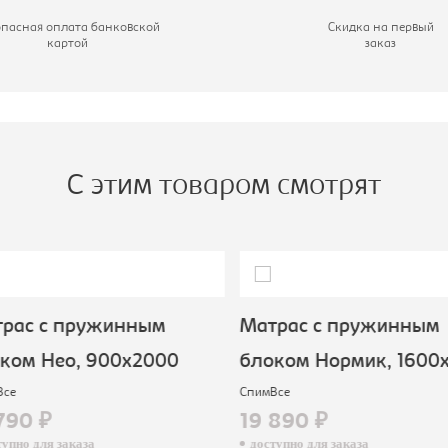
пальное место, мм:
900х2000
опасная оплата банковской
Скидка на первый
картой
заказ
С этим товаром смотрят
рас с пружинным
Матрас с пружинным
ком Нео, 900х2000
блоком Нормик, 1600х
се
СпимВсе
790 ₽
19 890 ₽
пно для заказа
доступно для заказа