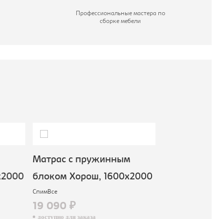
Профессиональные мастера по
сборке мебели
Матрас с пружинным
Матрас с п
2000
блоком Хорош, 1600х2000
блоком Нео
СпимВсе
СпимВсе
19 090 ₽
29 190 ₽
доступно для заказа
доступно для зак