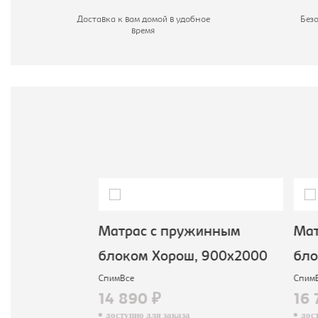
С
Доставка к вам домой в удобное
Без
время
жинным
Матрас с пружинным
Мат
, 800х2000
блоком Хорош, 900х2000
бло
СпимВсе
СпимВ
14 890 ₽
16 
доступно для заказа
досту