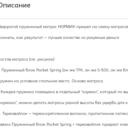
Описание
едорогой пружинный матрас НОРМИК пришел на смену матрасам
оннель, как результат – лучшее качество за разумные деньги
остав матраса (см. рисунок):
. Пружинный блок Pocket Spring (он же TFK, он же S-500, он же 
ружин на условное спальное место. Основа матраса.
 Каждая пружина помещена в отдельный "карман", который по вы
кармана", можно делать матрасы разной высоты без ущерба для к
. Термовойлок – термоскрепленное волокно, пропитанное латек
вязка Пружинный блок Pocket Spring + термовойлок придают ком