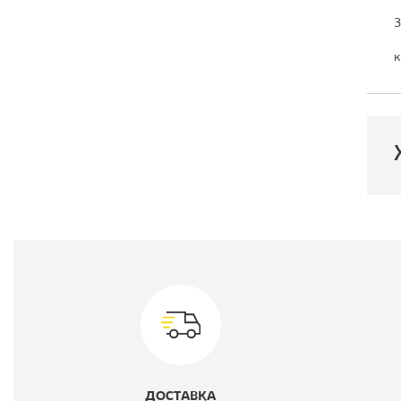
3
к
П
М
В
ДОСТАВКА