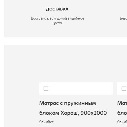
М
ДОСТАВКА
С
Доставка к вам домой в удобное
Без
время
жинным
Матрас с пружинным
Мат
, 800х2000
блоком Хорош, 900х2000
бло
СпимВсе
СпимВ