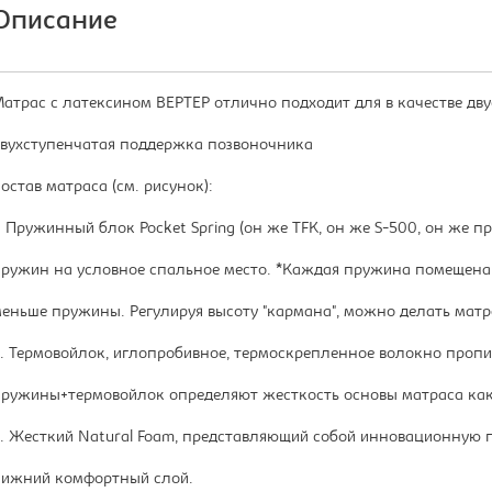
Описание
атрас с латексином ВЕРТЕР отлично подходит для в качестве дву
вухступенчатая поддержка позвоночника
остав матраса (см. рисунок):
. Пружинный блок Pocket Spring (он же TFK, он же S-500, он же 
ружин на условное спальное место. *Каждая пружина помещена 
еньше пружины. Регулируя высоту "кармана", можно делать матра
. Термовойлок, иглопробивное, термоскрепленное волокно проп
ружины+термовойлок определяют жесткость основы матраса ка
. Жесткий Natural Foam, представляющий собой инновационную 
ижний комфортный слой.