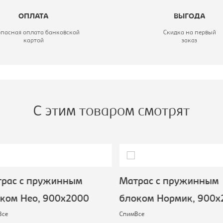
одель:
Вертер
ОПЛАТА
ВЫГОДА
пальное место, мм:
1600х2000
опасная оплата банковской
Скидка на первый
картой
заказ
С этим товаром смотрят
рас с пружинным
Матрас с пружинным
ком Нео, 900х2000
блоком Нормик, 900х
се
СпимВсе