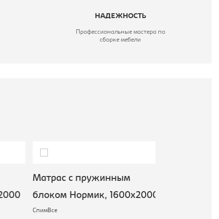
НАДЕЖНОСТЬ
Профессиональные мастера по
сборке мебели
Матрас с пружинным
Матрас с п
2000
блоком Нормик, 1600х2000
блоком Хор
СпимВсе
СпимВсе