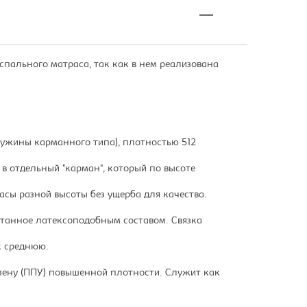
спального матраса, так как в нем реализована
пружины карманного типа), плотностью 512
в отдельный "карман", который по высоте
сы разной высоты без ущерба для качества.
итанное латексоподобным составом. Связка
к среднюю.
пену (ППУ) повышенной плотности. Служит как