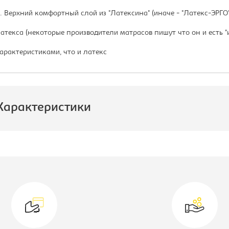
. Верхний комфортный слой из "Латексина" (иначе - "Латекс-ЭРГО
атекса (некоторые производители матрасов пишут что он и есть 
арактеристиками, что и латекс
Характеристики
роизводитель:
СпимВсе
ид матраса:
Матрас с
пружинным
блоком