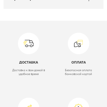
Производитель:
Фиеста
Спальное место:
190*153
Вариант исполнения:
Диван прямой
Механизм:
еврокнижка
Цвет материала:
Atlantic
ДОСТАВКА
ОПЛАТА
Модель мягкой мебели:
Софт
Доставка к вам домой в
Безопасная оплата
удобное время
банковской картой
Материал обивки:
ткань