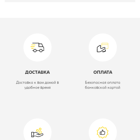
Производитель:
Империал
Глубина, мм:
353
Модель:
-
Коллекция:
Торонто
Вид:
Стенка
ДОСТАВКА
ОПЛАТА
Цветовое решение:
дуб сонома/
Доставка к вам домой в
Безопасная оплата
удобное время
банковской картой
венге
Ширина, мм:
2331
Высота, мм:
1850