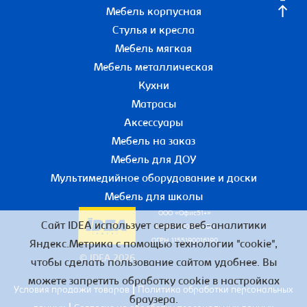
Мебель корпусная
Стулья и кресла
Мебель мягкая
Мебель металлическая
Кухни
Матрасы
Аксессуары
Мебель на заказ
Мебель для ДОУ
Мультимедийное оборудование и доски
Мебель для школы
ООО «Офис51+»
Сайт IDEA использует сервис веб-аналитики
ИНН 5190055780
ОГРН 1155190016190
Яндекс.Метрика с помощью технологии "cookie",
© IDEA 2026
чтобы сделать пользование сайтом удобнее. Вы
можете запретить обработку cookie в настройках
|
Условия продажи товаров
Политика обработки персональных
браузера.