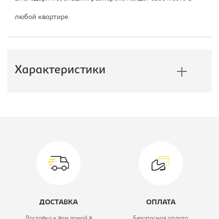
любой квартире.
Характеристики
Производитель:
Империал
Вид:
Горка
Цветовое решение:
светлый/белый
Ширина, мм:
2535
Глубина, мм:
420
ДОСТАВКА
ОПЛАТА
Высота, мм:
2000
Доставка к вам домой в
Безопасная оплата