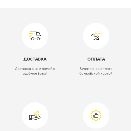
Производитель:
Тетчер
Цвет материала:
белый
Материал обивки:
ткань
Вид стула:
Стул кухонный
Модель:
Opera OP-SC
ДОСТАВКА
ОПЛАТА
Доставка к вам домой в
Безопасная оплата
удобное время
банковской картой