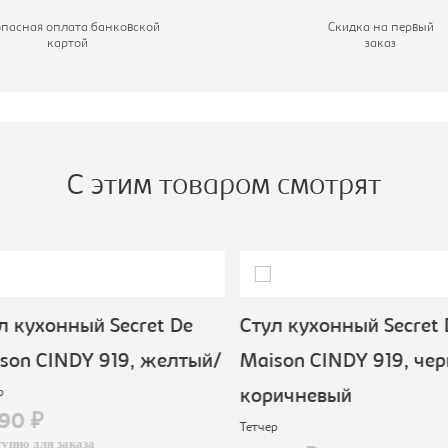
вет материала:
желтый
опасная оплата банковской
Скидка на первый
картой
заказ
С этим товаром смотрят
 кухонный Secret De
Стул кухонный Secret 
on CINDY 919, желтый/
Maison CINDY 919, чер
коричневый
90 ₽
Тетчер
пно для заказа