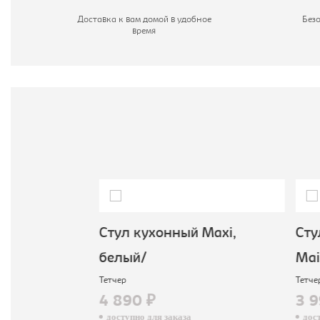
Ц
Доставка к вам домой в удобное
Без
время
Махi,
Стул кухонный Махi,
Стул
белый/
Mais
Тетчер
Тетчер
4 890 ₽
3 9
доступно для заказа
досту