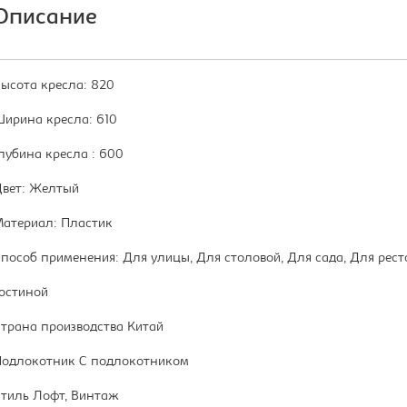
Описание
ысота кресла: 820
ирина кресла: 610
лубина кресла : 600
вет: Желтый
атериал: Пластик
пособ применения: Для улицы, Для столовой, Для сада, Для рест
остиной
трана производства Китай
одлокотник С подлокотником
тиль Лофт, Винтаж