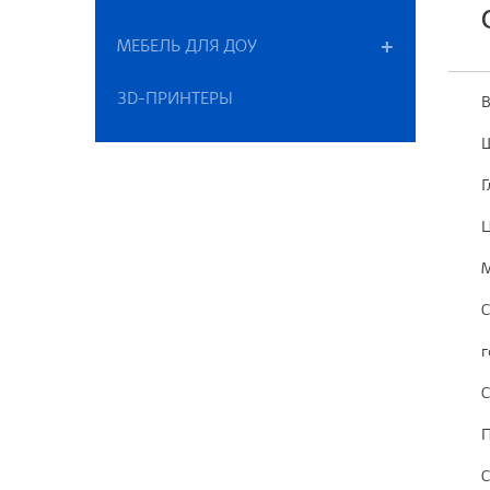
МЕБЕЛЬ ДЛЯ ДОУ
3D-ПРИНТЕРЫ
В
Ш
Г
Ц
М
С
г
С
П
С