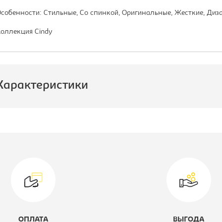
собенности: Стильные, Со спинкой, Оригинальные, Жесткие, Диз
оллекция Cindy
Характеристики
роизводитель:
Тетчер
одель:
Secret De Maison
CINDY 919
ид стула:
Стул кухонный
атериал обивки:
пластик
ОПЛАТА
ВЫГОДА