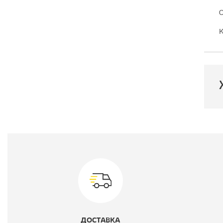
О
К
П
М
В
М
ДОСТАВКА