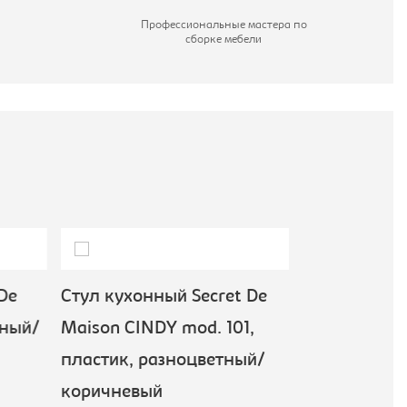
Профессиональные мастера по
сборке мебели
De
Стул кухонный Secret De
Стул кухонн
ный/
Maison CINDY mod. 101,
7094, серый
Тетчер
пластик, разноцветный/
4 690 ₽
коричневый
доступно для зак