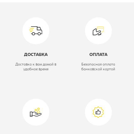
Материал обивки:
мдф/бук
Цвет материала:
белое, каркас-
бук
Модель:
Махi
ДОСТАВКА
ОПЛАТА
Вид стула:
Стул кухонный
Доставка к вам домой в
Безопасная оплата
удобное время
банковской картой