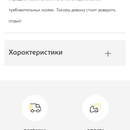
требовательных хозяек. Такому дивану стоит доверить
отдых!
Характеристики
Производитель:
Софос
Спальное место:
2040х1580
Механизм:
еврокнижка
Цвет материала:
NEVADA/LATTE
Модель мягкой мебели:
Браун