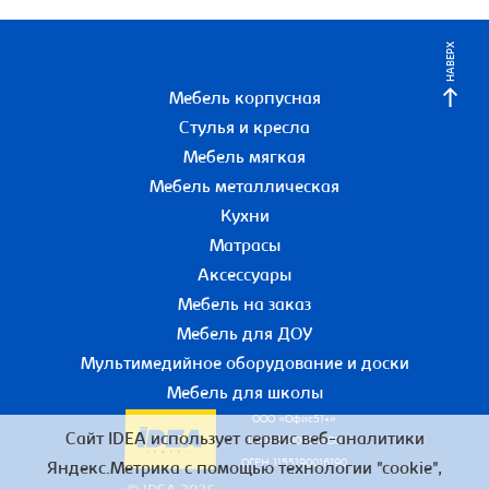
НАВЕРХ
Мебель корпусная
Стулья и кресла
Мебель мягкая
Мебель металлическая
Кухни
Матрасы
Аксессуары
Мебель на заказ
Мебель для ДОУ
Мультимедийное оборудование и доски
Мебель для школы
ООО «Офис51+»
Сайт IDEA использует сервис веб-аналитики
ИНН 5190055780
ОГРН 1155190016190
Яндекс.Метрика с помощью технологии "cookie",