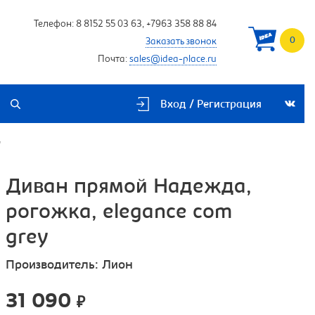
Телефон:
8 8152 55 03 63
,
+7963 358 88 84
0
Заказать звонок
Почта:
sales@idea-place.ru
Вход / Регистрация
y
Диван прямой Надежда,
рогожка, elegance com
grey
Производитель:
Лион
31 090
₽