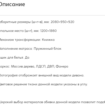
Описание
абаритные размеры (ш×г×в), мм: 2080×950×920
пальное место (ш×г), мм: 1200×1860
еханизм трансформации: Книжка
аполнение матраса: Пружинный блок
щик для белья: Да
аркас: Массив дерева, ЛДСП, ДВП, Фанера
отография отображает внешний вид модели дивана.
ветовое решение ткани данной модели указаны в углу.
ирокий выбор материалов обивки данной модели позволит подобр