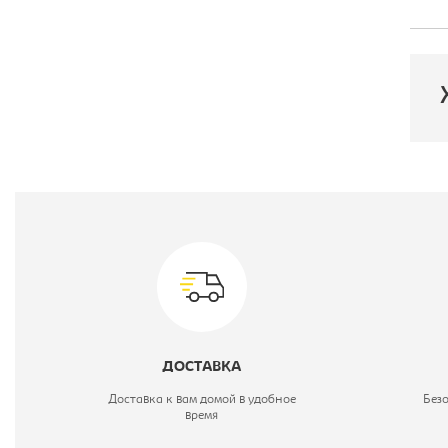
П
М
В
М
Ц
ДОСТАВКА
Доставка к вам домой в удобное
Без
время
М