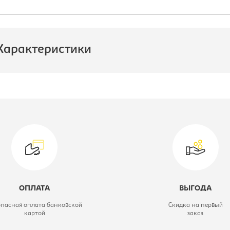
Характеристики
роизводитель:
Лион
атериал обивки:
рогожка
ариант исполнения:
Диван прямой
еханизм:
книжка
вет материала:
elegance com
ОПЛАТА
ВЫГОДА
grey
опасная оплата банковской
Скидка на первый
картой
заказ
одель мягкой мебели:
Надежда