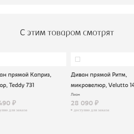
пальное место:
1200x1860
С этим товаром смотрят
н прямой Каприз,
Диван прямой Ритм,
р, Teddy 731
микровелюр, Velutto 14
Лион
490 ₽
28 090 ₽
пно для заказа
доступно для заказа