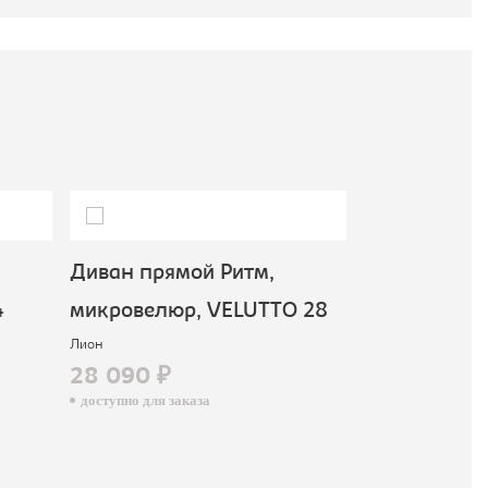
Диван прямой Ритм,
Диван прям
микровелюр, VELUTTO 28
микровелюр
Лион
Лион
28 090 ₽
28 090 ₽
доступно для заказа
доступно для зак