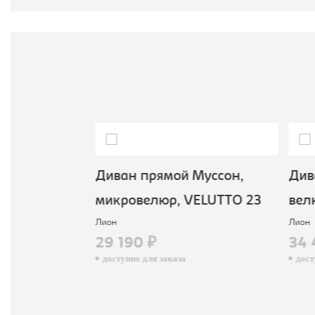
С
Надежда,
Диван прямой Муссон,
Дива
микровелюр, VELUTTO 23
велю
Лион
Лион
29 190 ₽
34 
доступно для заказа
досту