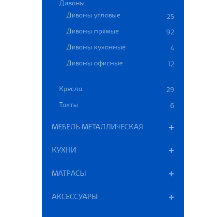
Диваны
Диваны угловые
25
Диваны прямые
92
Диваны кухонные
4
Диваны офисные
12
Кресла
29
Тахты
6
МЕБЕЛЬ МЕТАЛЛИЧЕСКАЯ
КУХНИ
МАТРАСЫ
АКСЕССУАРЫ