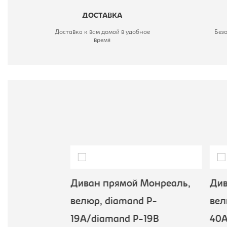
ДОСТАВКА
Доставка к вам домой в удобное
Без
время
М
В
М
ыха
Диван прямой Монреаль,
Див
онреаль,
велюр, diamand P-
велю
eo 08
19A/diamand P-19B
40A