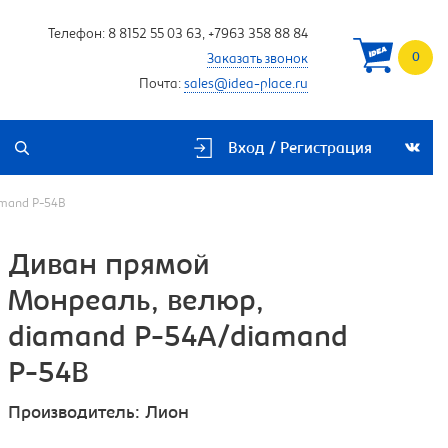
Телефон:
8 8152 55 03 63
,
+7963 358 88 84
0
Заказать звонок
Почта:
sales@idea-place.ru
Вход / Регистрация
amand P-54B
Диван прямой
Монреаль, велюр,
diamand P-54A/diamand
P-54B
Производитель:
Лион