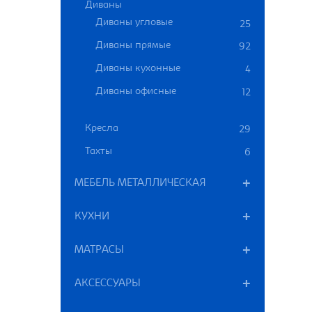
Диваны
Диваны угловые
25
Диваны прямые
92
Диваны кухонные
4
Диваны офисные
12
Кресла
29
Тахты
6
МЕБЕЛЬ МЕТАЛЛИЧЕСКАЯ
КУХНИ
МАТРАСЫ
АКСЕССУАРЫ