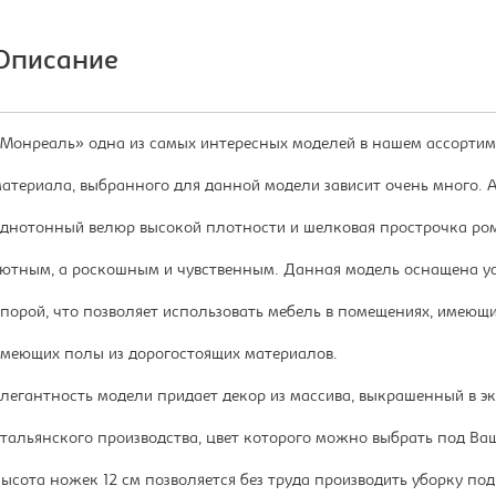
Описание
Монреаль» одна из самых интересных моделей в нашем ассортимен
атериала, выбранного для данной модели зависит очень много.
днотонный велюр высокой плотности и шелковая прострочка ром
ютным, а роскошным и чувственным. Данная модель оснащена 
порой, что позволяет использовать мебель в помещениях, имеющи
меющих полы из дорогостоящих материалов.
легантность модели придает декор из массива, выкрашенный в э
тальянского производства, цвет которого можно выбрать под Ваш
ысота ножек 12 см позволяется без труда производить уборку по