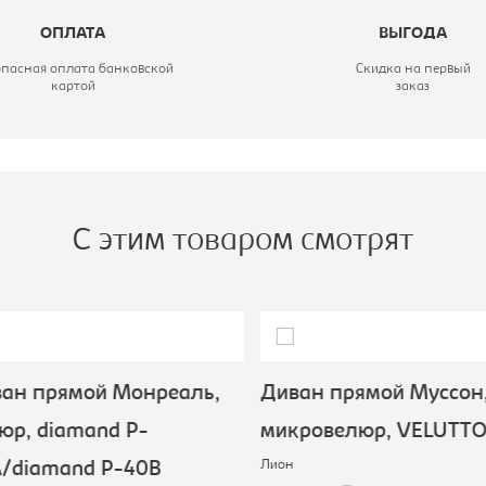
54A/diamand P-
ОПЛАТА
ВЫГОДА
54B
опасная оплата банковской
Скидка на первый
картой
заказ
еханизм:
европума
ариант исполнения:
Диван прямой
атериал обивки:
велюр
С этим товаром смотрят
ан прямой Монреаль,
Диван прямой Муссон,
р, diamand P-
микровелюр, VELUTTO 
Лион
/diamand P-40B