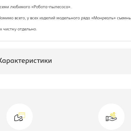
семи любимого «Робота-пылесоса».
омимо всего, у всех изделий модельного ряда «Монреаль» съемны
х чистку отдельно.
Характеристики
роизводитель:
Лион
пальное место:
1420×1950
одель мягкой мебели:
Монреаль
вет материала:
diamand P-