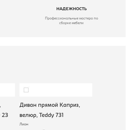
НАДЕЖНОСТЬ
Профессиональные мастера по
сборке мебели
Диван прямой Каприз,
Диван прям
23
велюр, Teddy 731
микровелюр,
Лион
Лион