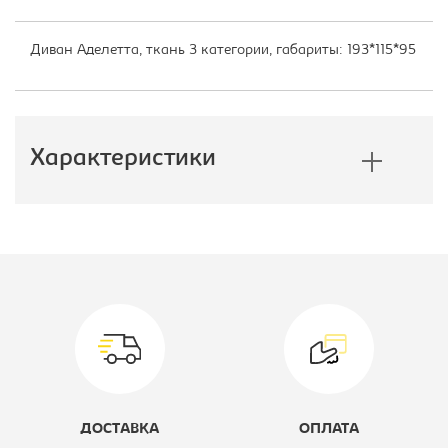
Диван Аделетта, ткань 3 категории, габариты: 193*115*95
Характеристики
Производитель:
Фиеста
Вариант исполнения:
Диван прямой
Механизм:
аккордеон
Цвет материала:
бежевый
Модель мягкой мебели:
Аделетта
ДОСТАВКА
ОПЛАТА