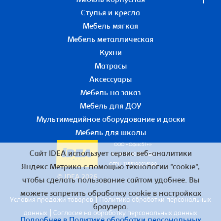
Мебель корпусная
Стулья и кресла
Мебель мягкая
Мебель металлическая
Кухни
Матрасы
Аксессуары
Мебель на заказ
Мебель для ДОУ
Мультимедийное оборудование и доски
Мебель для школы
ООО «Офис51+»
Сайт IDEA использует сервис веб-аналитики
ИНН 5190055780
ОГРН 1155190016190
Яндекс.Метрика с помощью технологии "cookie",
© IDEA 2026
чтобы сделать пользование сайтом удобнее. Вы
можете запретить обработку cookie в настройках
|
Условия продажи товаров
Политика обработки персональных
браузера.
|
данных
Согласие на обработку персональных данных
Подробнее в Политике обработки персональных