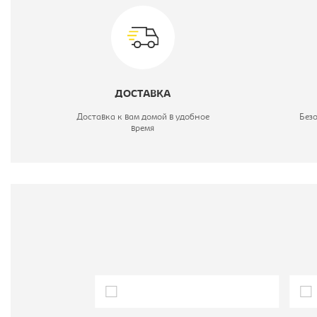
Ц
С
М
ДОСТАВКА
Доставка к вам домой в удобное
Без
время
Ш
Г