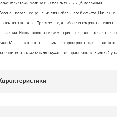
лемент системы Модена В50 для вытяжки Дуб молочный.
одена - идеальное решение для небольшого бюджета. Низкая цена
кономного подхода. При этом в кухне Модена сохранена наша пр
родукции. Использованы те же материалы и технологии, что и д
ухня Модена выполнена в самых распространенных цветах, поэто
ополнительную мебель для кухонного пространства - мягкий угол
Характеристики
роизводитель:
Империал
ысота, мм:
300