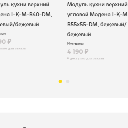
ль кухни верхний
Модуль кухни верхний
ена I-K-M-B40-DM,
угловой Модена I-K-M
евый/бежевый
B55x55-DM, бежевый/
иал
бежевый
90 ₽
Империал
пно для заказа
4 190 ₽
доступно для заказа