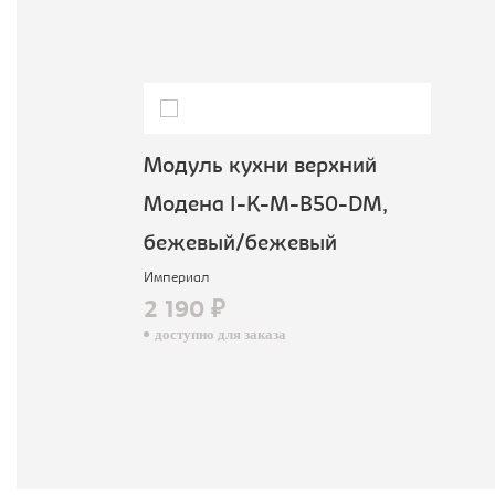
Модуль кухни верхний
Модена I-K-M-B50-DM,
бежевый/бежевый
Империал
2 190 ₽
доступно для заказа