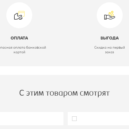
ветовое решение:
дуб молочный
ерия кухни:
Модена
одуль:
Модуль кухни
ОПЛАТА
ВЫГОДА
верхний
опасная оплата банковской
Скидка на первый
картой
заказ
ирина, мм:
500
лубина, мм:
300
С этим товаром смотрят