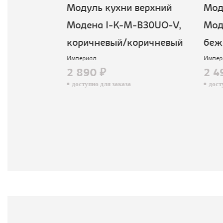
верхний
Модуль кухни верхний
Моду
B30-DM,
Модена I-K-M-B30UO-V,
Мод
вый
коричневый/коричневый
беж
Империал
Импер
2 890 ₽
2 4
доступно для заказа
досту