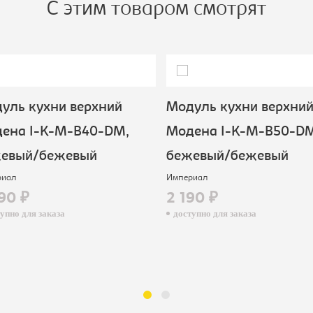
С этим товаром смотрят
ль кухни верхний
Модуль кухни верхний
ена I-K-M-B40-DM,
Модена I-K-M-B50-DM
евый/бежевый
бежевый/бежевый
иал
Империал
90 ₽
2 190 ₽
пно для заказа
доступно для заказа