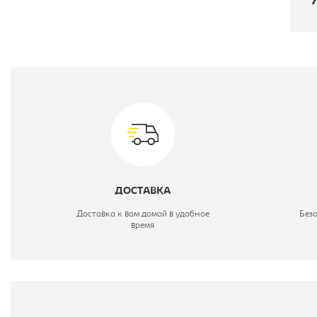
П
Ш
М
Г
ДОСТАВКА
В
Доставка к вам домой в удобное
Без
время
Ц
С