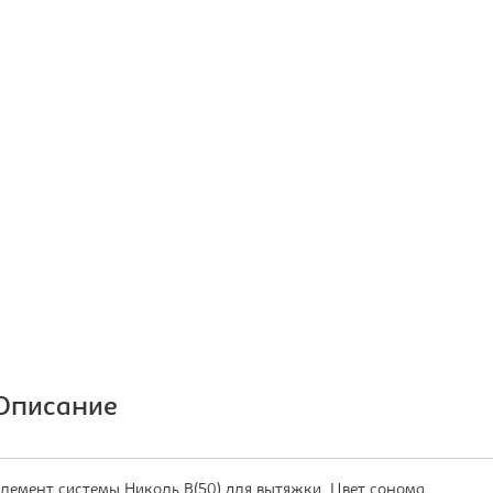
Описание
лемент системы Николь В(50) для вытяжки. Цвет сонома.