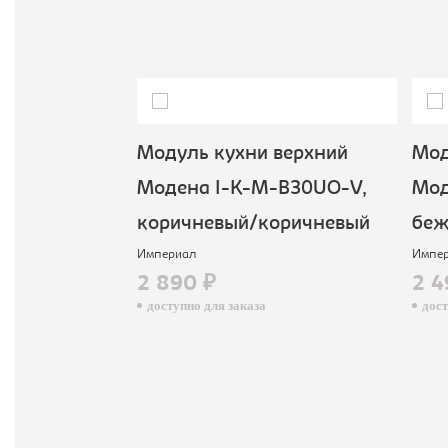
верхний
Модуль кухни верхний
Моду
B30-DM,
Модена I-K-M-B30UO-V,
Мод
вый
коричневый/коричневый
беж
Империал
Импер
2 890 ₽
2 4
доступно для заказа
досту