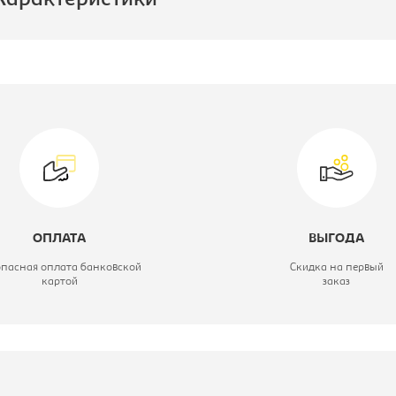
Характеристики
роизводитель:
Империал
ирина, мм:
500
одуль:
Модуль кухни
верхний
лубина, мм:
300
ОПЛАТА
ВЫГОДА
ысота, мм:
360
опасная оплата банковской
Скидка на первый
картой
заказ
ветовое решение:
сонома/латте
ерия кухни:
Николь