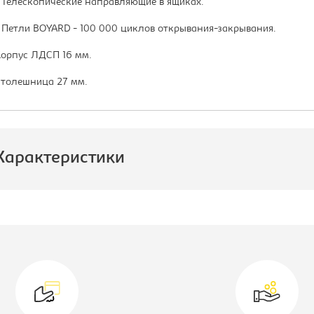
 Телескопические направляющие в ящиках.
 Петли BOYARD - 100 000 циклов открывания-закрывания.
орпус ЛДСП 16 мм.
толешница 27 мм.
Характеристики
роизводитель:
Империал
одуль:
Модуль кухни
нижний угловой
ирина, мм:
850