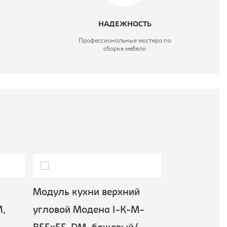
НАДЕЖНОСТЬ
Профессиональные мастера по
сборке мебели
Модуль кухни верхний
Модуль кух
,
угловой Модена I-K-M-
Модена I-K