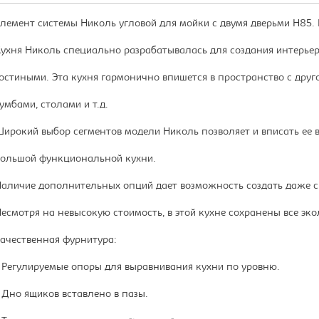
лемент системы Николь угловой для мойки с двумя дверьми Н85.
ухня Николь специально разрабатывалась для создания интерьер
остиными. Эта кухня гармонично впишется в пространство с дру
умбами, столами и т.д.
ирокий выбор сегментов модели Николь позволяет и вписать ее в
ольшой функциональной кухни.
аличие дополнительных опций дает возможность создать даже 
есмотря на невысокую стоимость, в этой кухне сохранены все эк
ачественная фурнитура:
 Регулируемые опоры для выравнивания кухни по уровню.
 Дно ящиков вставлено в пазы.