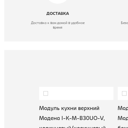
Г
ДОСТАВКА
В
Доставка к вам домой в удобное
Без
время
Ц
С
верхний
Модуль кухни верхний
Моду
B30-DM,
Модена I-K-M-B30UO-V,
Мод