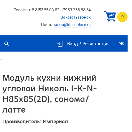
Телефон:
8 8152 55 03 63
,
+7963 358 88 84
0
Заказать звонок
Почта:
sales@idea-place.ru
Вход / Регистрация
те
Модуль кухни нижний
угловой Николь I-K-N-
H85x85(2D), сонома/
латте
Производитель:
Империал