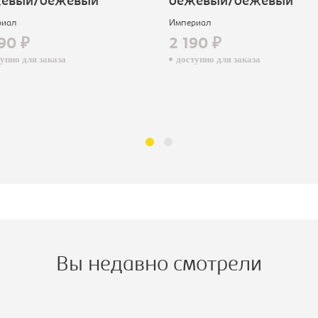
евый/бежевый
бежевый/бежевый
иал
Империал
90 ₽
2 190 ₽
пно для заказа
доступно для заказа
Вы недавно смотрели