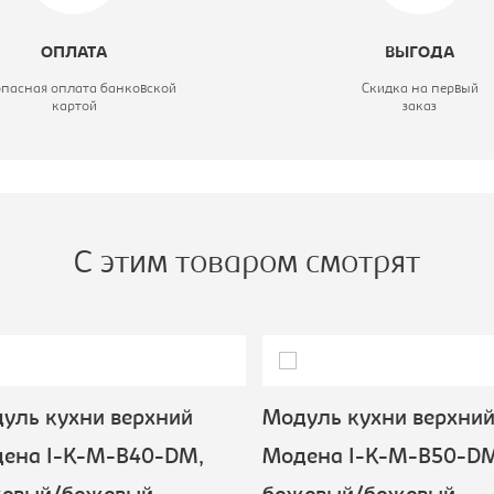
лубина, мм:
850
ОПЛАТА
ВЫГОДА
ысота, мм:
820
опасная оплата банковской
Скидка на первый
картой
заказ
ветовое решение:
сонома/латте
ерия кухни:
Николь
С этим товаром смотрят
ль кухни верхний
Модуль кухни верхний
ена I-K-M-B40-DM,
Модена I-K-M-B50-DM