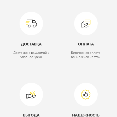
Тип:
Кресло
компьютерное
Материал обивки:
ткань 3C11
Цвет материала:
черное, каркас-
ДОСТАВКА
ОПЛАТА
черный
Доставка к вам домой в
Безопасная оплата
удобное время
банковской картой
Модель кресла:
CH-808LT
ВЫГОДА
НАДЕЖНОСТЬ