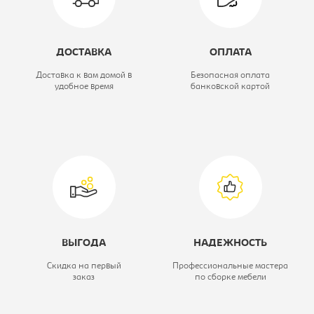
Ширина, мм:
600
Модуль:
Модуль кухни
ДОСТАВКА
ОПЛАТА
нижний
Доставка к вам домой в
Безопасная оплата
удобное время
банковской картой
Цветовое решение:
венге/светлый
тик
Серия кухни:
Терра
ВЫГОДА
НАДЕЖНОСТЬ
Скидка на первый
Профессиональные мастера
заказ
по сборке мебели