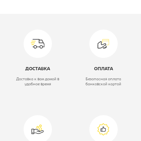
Производитель:
Империал
Модуль:
Модуль кухни
верхний
Ширина, мм:
800
Глубина, мм:
300
ДОСТАВКА
ОПЛАТА
Высота, мм:
570
Доставка к вам домой в
Безопасная оплата
удобное время
банковской картой
Цветовое решение:
дуб молочный
Серия кухни:
Модена