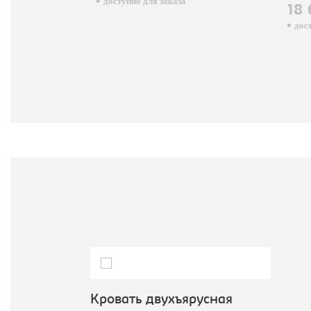
доступно для заказа
18 
досту
Кровать двухъярусная