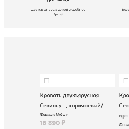
ДОСТАВКА
Доставка к вам домой в удобное
Без
время
 Севилья -,
Кровать двухъярусная
Кров
жевый
Севилья -, коричневый/
Севи
Формула Мебели
кра
16 890 ₽
Формул