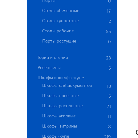
Парты
0
Столы обеденные
17
Столы туалетные
2
Столы рабочие
55
Парты растущие
0
Горки и стенки
23
Ресепшены
5
Шкафы и шкафы-купе
Шкафы для документов
13
Шкафы навесные
5
Шкафы распашные
71
Шкафы угловые
11
Шкафы-витрины
8
Шкафы-купе
219