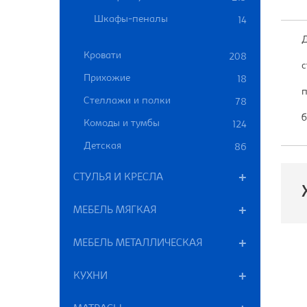
Шкафы-пеналы
14
Д
Кровати
208
с
Прихожие
18
п
Стеллажи и полки
78
б
Комоды и тумбы
124
Детская
86
СТУЛЬЯ И КРЕСЛА
МЕБЕЛЬ МЯГКАЯ
МЕБЕЛЬ МЕТАЛЛИЧЕСКАЯ
П
КУХНИ
В