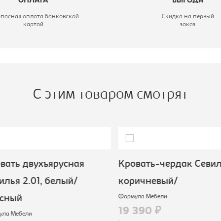
ОПЛАТА
ВЫГОДА
опасная оплата банковской
Скидка на первый
картой
заказ
С этим товаром смотрят
ать двухъярусная
Кровать-чердак Севиль
лья 2.01, белый/
коричневый/
Формула Мебели
сный
19 390 ₽
а Мебели