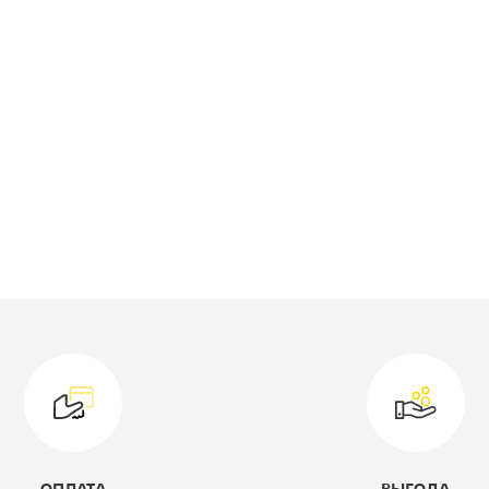
двухярусная
оллекция:
Севилья
одель:
3
лубина, мм:
970
ирина, мм:
2000
ветовое решение:
коричневый
ысота, мм:
1660