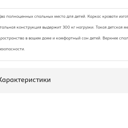
ва полноценных спальных места для детей. Каркас кровати изго
тальная конструкция выдержит 300 кг нагрузки. Такая детская 
ространства в вашем доме и комфортный сон детей. Верхнее спа
езопасности.
Характеристики
роизводитель:
Формула
Мебели
ид кровати:
Кровать