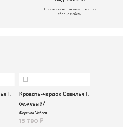
НАДЕЖНОСТЬ
Профессиональные мастера по
сборке мебели
я 1,
Кровать-чердак Севилья 1.1,
Кровать-че
бежевый/
1.2, коричн
Формула Мебели
Формула Мебели
15 790 ₽
23 790 ₽