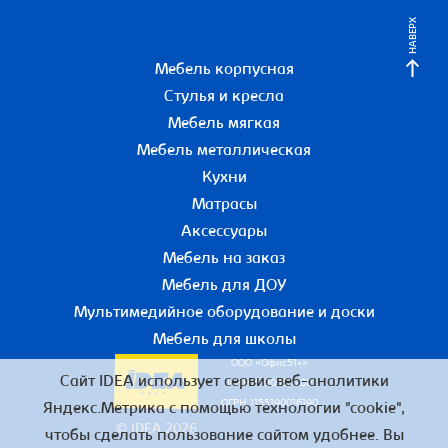
НАВЕРХ
Мебель корпусная
Стулья и кресла
Мебель мягкая
Мебель металлическая
Кухни
Матрасы
Аксессуары
Мебель на заказ
Мебель для ДОУ
Мультимедийное оборудование и доски
Мебель для школы
ООО «Офис51+»
Сайт IDEA использует сервис веб-аналитики
ИНН 5190055780
ОГРН 1155190016190
Яндекс.Метрика с помощью технологии "cookie",
© IDEA 2026
чтобы сделать пользование сайтом удобнее. Вы