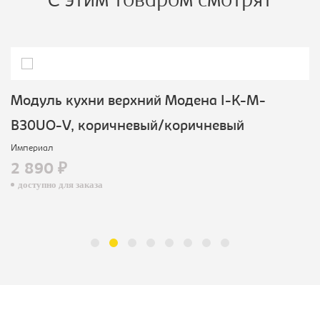
С этим товаром смотрят
Модуль кухни верхний Модена I-K-M-
B30UO-V, коричневый/коричневый
Империал
2 890 ₽
доступно для заказа