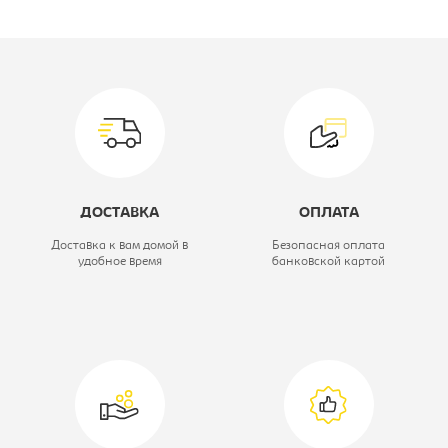
Производитель:
Формула
Мебели
Вид кровати:
Кровать
подростковая
Коллекция:
Дельта Лофт
ДОСТАВКА
ОПЛАТА
Модель:
19.12
Доставка к вам домой в
Безопасная оплата
удобное время
банковской картой
Цветовое решение:
черный
Ширина, мм:
2210
Глубина, мм:
1050
Высота, мм:
1240