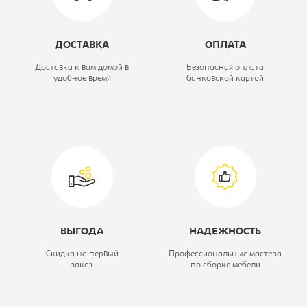
Высота, мм:
800
ДОСТАВКА
ОПЛАТА
Глубина, мм:
400
Доставка к вам домой в
Безопасная оплата
удобное время
банковской картой
Коллекция:
Дельта
Ширина, мм:
390
Цветовое решение:
дуб молочный
ВЫГОДА
НАДЕЖНОСТЬ
Скидка на первый
Профессиональные мастера
заказ
по сборке мебели