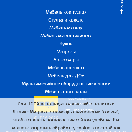
НАВЕРХ
Мебель корпусная
Стулья и кресла
Мебель мягкая
Мебель металлическая
Кухни
Матрасы
Аксессуары
Мебель на заказ
Мебель для ДОУ
Мультимедийное оборудование и доски
Мебель для школы
ООО «Офис51+»
Сайт IDEA использует сервис веб-аналитики
ИНН 5190055780
ОГРН 1155190016190
Яндекс.Метрика с помощью технологии "cookie",
© IDEA 2026
чтобы сделать пользование сайтом удобнее. Вы
можете запретить обработку cookie в настройках
|