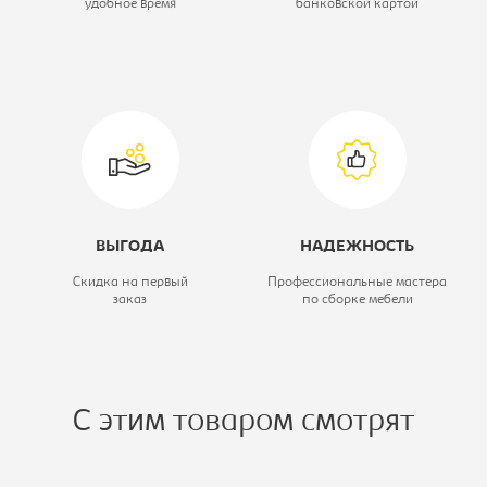
удобное время
банковской картой
Цветовое решение:
дуб молочный/
голубой
Ширина, мм:
840
Высота, мм:
870
ВЫГОДА
НАДЕЖНОСТЬ
Скидка на первый
Профессиональные мастера
заказ
по сборке мебели
С этим товаром смотрят