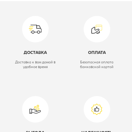
Ширина, мм:
925
Модель:
-
Коллекция:
Аврора
Цветовое решение:
сонома/белый
ДОСТАВКА
ОПЛАТА
Высота, мм:
2118
Доставка к вам домой в
Безопасная оплата
удобное время
банковской картой
Глубина, мм:
925
Тип шкафа:
Шкаф угловой