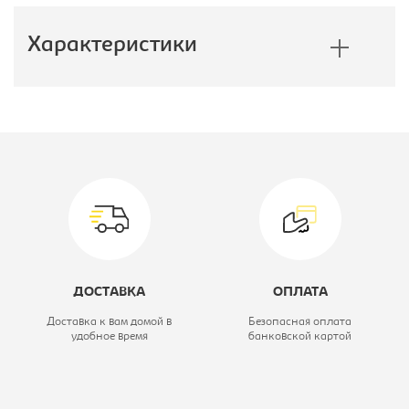
Характеристики
Производитель:
Неолюкс
Спальное место, мм:
1600х2000
Модель:
Neoflex Bio
Вид матраса:
Матрас без
пружинного
ДОСТАВКА
ОПЛАТА
блока
Доставка к вам домой в
Безопасная оплата
удобное время
банковской картой