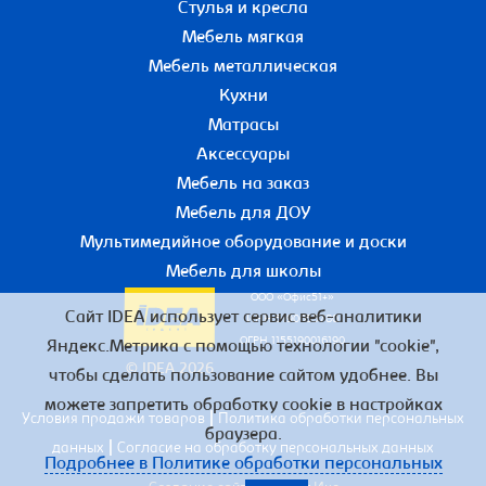
Стулья и кресла
Мебель мягкая
Мебель металлическая
Кухни
Матрасы
Аксессуары
Мебель на заказ
Мебель для ДОУ
Мультимедийное оборудование и доски
Мебель для школы
ООО «Офис51+»
Сайт IDEA использует сервис веб-аналитики
ИНН 5190055780
ОГРН 1155190016190
Яндекс.Метрика с помощью технологии "cookie",
© IDEA 2026
чтобы сделать пользование сайтом удобнее. Вы
можете запретить обработку cookie в настройках
|
Условия продажи товаров
Политика обработки персональных
браузера.
|
данных
Согласие на обработку персональных данных
Подробнее в Политике обработки персональных