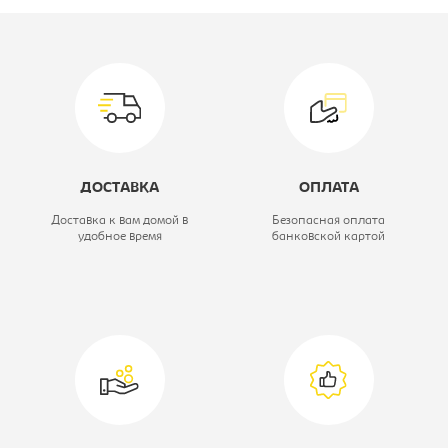
Вид зеркала:
Зеркало
настенное
Ширина, мм:
800
Высота, мм:
600
ДОСТАВКА
ОПЛАТА
Модель:
-
Доставка к вам домой в
Безопасная оплата
удобное время
банковской картой
Коллекция:
Джулия