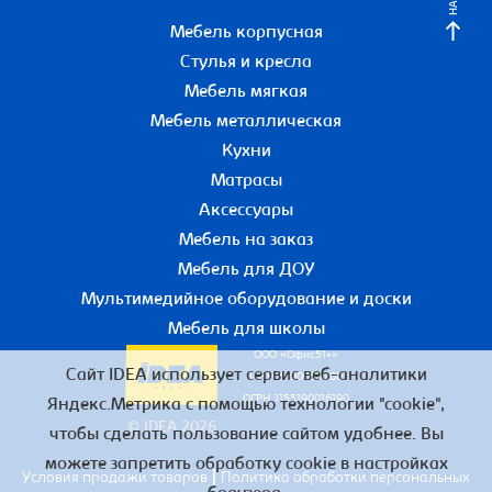
Мебель корпусная
Стулья и кресла
Мебель мягкая
Мебель металлическая
Кухни
Матрасы
Аксессуары
Мебель на заказ
Мебель для ДОУ
Мультимедийное оборудование и доски
Мебель для школы
ООО «Офис51+»
Сайт IDEA использует сервис веб-аналитики
ИНН 5190055780
ОГРН 1155190016190
Яндекс.Метрика с помощью технологии "cookie",
© IDEA 2026
чтобы сделать пользование сайтом удобнее. Вы
можете запретить обработку cookie в настройках
|
Условия продажи товаров
Политика обработки персональных