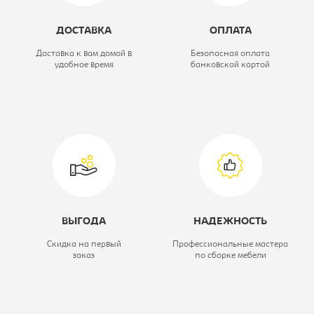
3-х ярусная
ДОСТАВКА
ОПЛАТА
выкатная
Доставка к вам домой в
Безопасная оплата
удобное время
банковской картой
Цветовое решение:
бук/голубой
Модель:
тумба 3-х
ярусная
выкатная КР-28
Глубина, мм:
700
ВЫГОДА
НАДЕЖНОСТЬ
Скидка на первый
Профессиональные мастера
заказ
по сборке мебели