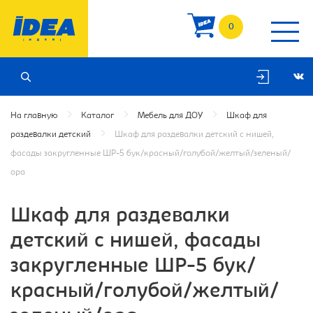
0
На главную
Каталог
Мебель для ДОУ
Шкаф для
раздевалки детский
Шкаф для раздевалки детский с нишей,
фасады закругленные ШР-5 бук/красный/голубой/желтый/зеленый/
ора
Шкаф для раздевалки
детский с нишей, фасады
закругленные ШР-5 бук/
красный/голубой/желтый/