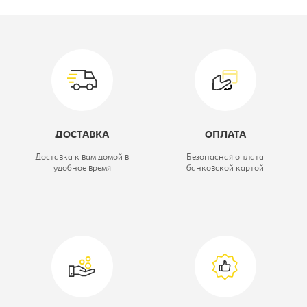
Производитель:
Учкомплект
Ширина, мм:
1456
Глубина, мм:
342
Высота, мм:
1360
Цветовое решение:
бук/красный/
ДОСТАВКА
ОПЛАТА
голубой/
Доставка к вам домой в
Безопасная оплата
удобное время
банковской картой
желтый/
зеленый/
оранжевый
Модель:
с нишей, фасады
закругленные