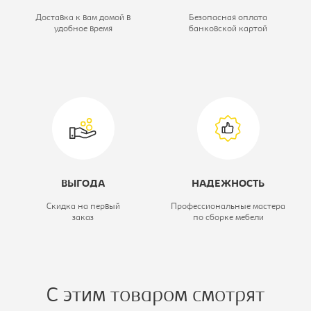
Глубина, мм:
1450
Доставка к вам домой в
Безопасная оплата
удобное время
банковской картой
Ширина, мм:
2030
Цветовое решение:
дуб молочный/
салатовый
Вид кровати:
Кровать-чердак
ВЫГОДА
НАДЕЖНОСТЬ
Скидка на первый
Профессиональные мастера
заказ
по сборке мебели
С этим товаром смотрят