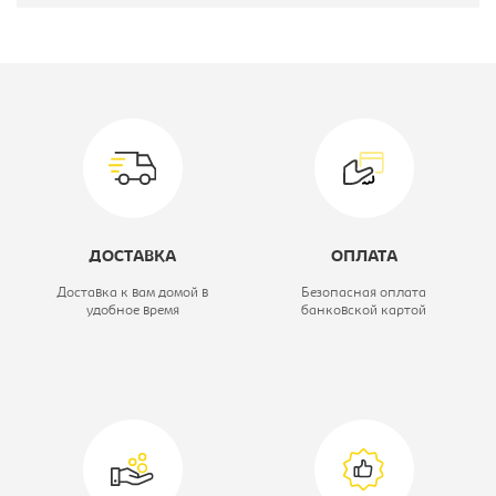
Производитель:
Вид:
Комод
Коллекция:
Диана
Модель:
-
Высота, мм:
852
ДОСТАВКА
ОПЛАТА
Глубина, мм:
436
Доставка к вам домой в
Безопасная оплата
удобное время
банковской картой
Ширина, мм:
912
Цветовое решение:
Белый патина
золото