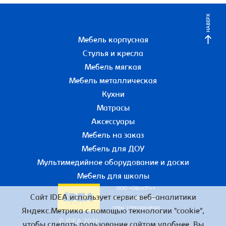
НАВЕРХ
Мебель корпусная
Стулья и кресла
Мебель мягкая
Мебель металлическая
Кухни
Матрасы
Аксессуары
Мебель на заказ
Мебель для ДОУ
Мультимедийное оборудование и доски
Мебель для школы
ООО «Офис51+»
Сайт IDEA использует сервис веб-аналитики
ИНН 5190055780
ОГРН 1155190016190
Яндекс.Метрика с помощью технологии "cookie",
© IDEA 2026
чтобы сделать пользование сайтом удобнее. Вы