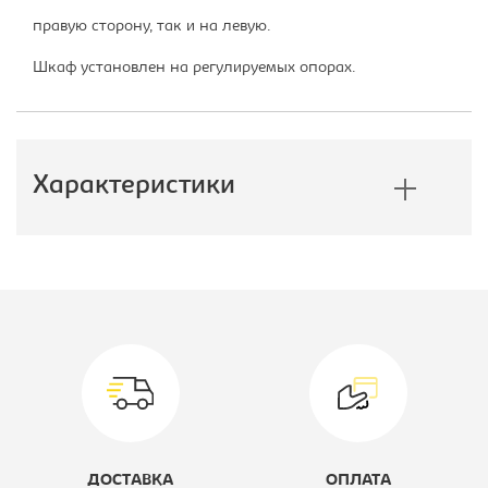
правую сторону, так и на левую.
Шкаф установлен на регулируемых опорах.
Характеристики
Производитель:
Формула
Мебели
Модель:
11
Вид:
Шкаф-пенал
Цветовое решение:
дуб молочный/
ДОСТАВКА
ОПЛАТА