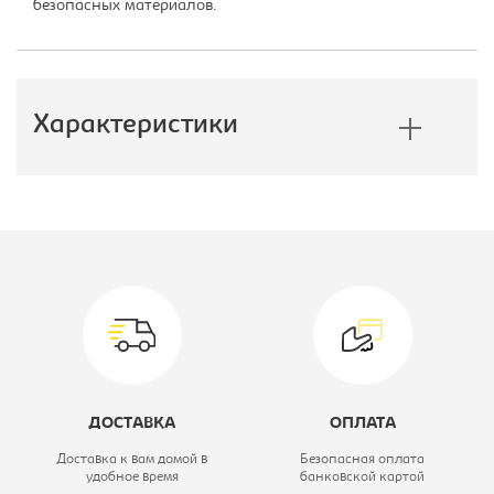
безопасных материалов.
Характеристики
Производитель:
Империал
Вид:
TV-ТУМБА
Цветовое решение:
белый
Ширина, мм:
1400
Глубина, мм:
456
ДОСТАВКА
ОПЛАТА
Высота, мм:
350
Доставка к вам домой в
Безопасная оплата
удобное время
банковской картой