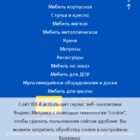
Мебель корпусная
Стулья и кресла
Мебель мягкая
Мебель металлическая
Кухни
Матрасы
Аксессуары
Мебель на заказ
Мебель для ДОУ
Мультимедийное оборудование и доски
Мебель для школы
ООО «Офис51+»
Сайт IDEA использует сервис веб-аналитики
ИНН 5190055780
ОГРН 1155190016190
Яндекс.Метрика с помощью технологии "cookie",
© IDEA 2026
чтобы сделать пользование сайтом удобнее. Вы
можете запретить обработку cookie в настройках
|
Условия продажи товаров
Политика обработки персональных
браузера.