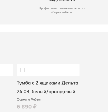
НАДЕЖНОСТЬ
Профессиональные мастера по
сборке мебели
Тумба с 2 ящиками Дельта
Тумба Дельт
24.03, белый/оранжевый
белый/ора
Формула Мебели
Формула Мебели
6 890 ₽
4 090 ₽