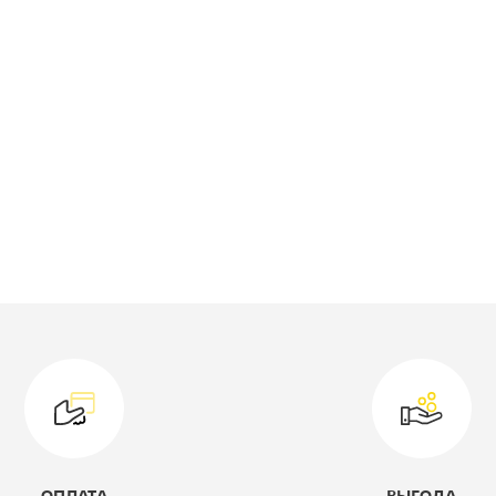
терминал
ветовое решение:
дуб молочный/
голубой
ирина, мм:
550
лубина, мм:
430
ысота, мм:
2160
оллекция:
Дельта