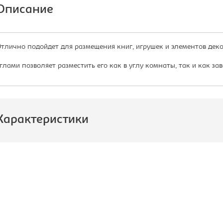
Описание
тлично подойдет для размещения книг, игрушек и элементов дек
глами позволяет разместить его как в углу комнаты, так и как з
Характеристики
роизводитель:
Формула
Мебели
одель:
14.01
ид:
Угловой