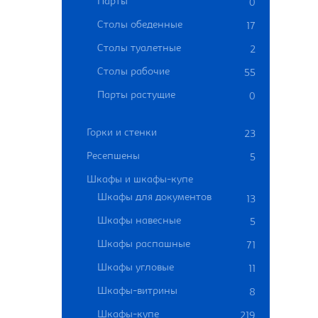
Парты
0
Столы обеденные
17
Столы туалетные
2
Столы рабочие
55
Парты растущие
0
Горки и стенки
23
Ресепшены
5
Шкафы и шкафы-купе
Шкафы для документов
13
Шкафы навесные
5
Шкафы распашные
71
Шкафы угловые
11
Шкафы-витрины
8
Шкафы-купе
219