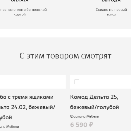
ОПЛАТА
ВЫГОДА
опасная оплата банковской
Скидка на первый
картой
заказ
С этим товаром смотрят
а с тремя ящиками
Комод Дельта 25,
та 24.02, бежевый/
бежевый/голубой
Формула Мебели
убой
6 590 ₽
а Мебели