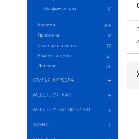
Шкафы-пеналы
14
Кровати
208
О
Прихожие
18
у
Стеллажи и полки
78
Комоды и тумбы
124
Детская
86
СТУЛЬЯ И КРЕСЛА
МЕБЕЛЬ МЯГКАЯ
П
МЕБЕЛЬ МЕТАЛЛИЧЕСКАЯ
М
КУХНИ
В