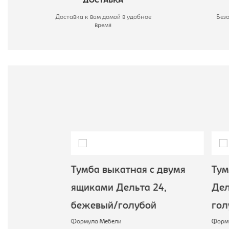
ДОСТАВКА
Доставка к вам домой в удобное
Без
время
ная Дельта
Тумба выкатная с двумя
Тумб
голубой
ящиками Дельта 24,
Дель
бежевый/голубой
гол
Формула Мебели
Формул