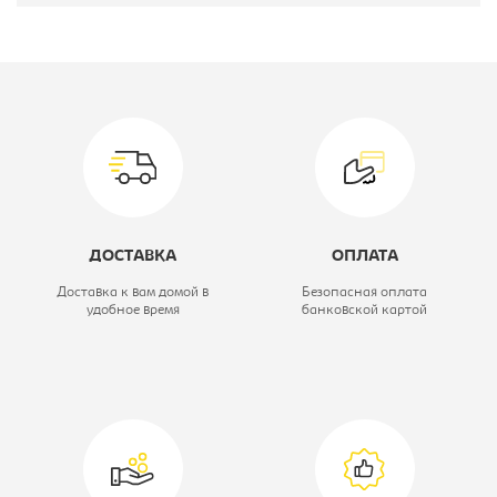
Производитель:
Мэрдес
Цветовое решение:
карамель/белый
Коллекция:
Bartolo
Вид кровати:
Комплект
мебели: кровать
ДОСТАВКА
ОПЛАТА
900х2000
Доставка к вам домой в
Безопасная оплата
удобное время
банковской картой
подростковая,
стол, тумба
Высота, мм:
630
Глубина, мм:
2075