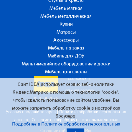
Стулья и кресла
Мебель мягкая
Мебель металлическая
Кухни
Матрасы
Аксессуары
Мебель на заказ
Мебель для ДОУ
Мультимедийное оборудование и доски
Мебель для школы
ООО «Офис51+»
Сайт IDEA использует сервис веб-аналитики
ИНН 5190055780
ОГРН 1155190016190
Яндекс.Метрика с помощью технологии "cookie",
© IDEA 2026
чтобы сделать пользование сайтом удобнее. Вы
можете запретить обработку cookie в настройках
|
Условия продажи товаров
Политика обработки персональных
браузера.
|
данных
Согласие на обработку персональных данных
Подробнее в Политике обработки персональных
Создание сайта – Старт Икс