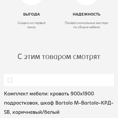
Ширина, мм:
950
Модель:
M-Bartolo-КТД-
ВЫГОДА
НАДЕЖНОСТЬ
KB
Скидка на первый
Профессиональные мастера
заказ
по сборке мебели
С этим товаром смотрят
Комплект мебели: кровать 900х1900
подростковая, шкаф Bartolo M-Bartolo-КРД-
SB, коричневый/белый