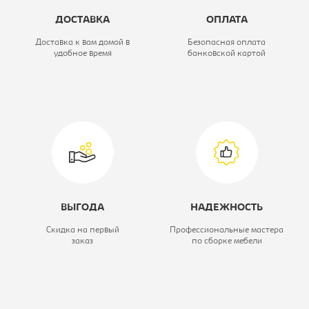
Ширина, мм:
1730
ДОСТАВКА
ОПЛАТА
Глубина, мм:
2150
Доставка к вам домой в
Безопасная оплата
удобное время
банковской картой
Высота, мм:
1130
Вид кровати:
Кровать
двухспальная
160
ВЫГОДА
НАДЕЖНОСТЬ
Скидка на первый
Профессиональные мастера
заказ
по сборке мебели