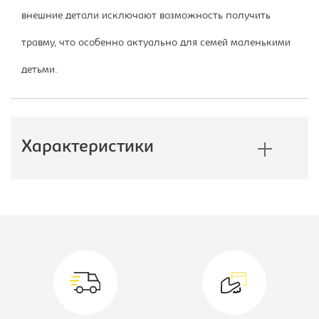
внешние детали исключают возможность получить
травму, что особенно актуально для семей маленькими
детьми.
Характеристики
Производитель:
Софос
Коллекция:
Грейс
Модель:
-
Цветовое решение:
BINGO MAUVE