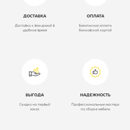
Коллекция:
Мишель
ДОСТАВКА
ОПЛАТА
Модель:
с подъемным
Доставка к вам домой в
Безопасная оплата
удобное время
банковской картой
механизмом
120х200
Цветовое решение:
Neo 11
Ширина, мм:
1360
Высота, мм:
1220
ВЫГОДА
НАДЕЖНОСТЬ
Скидка на первый
Профессиональные мастера
заказ
по сборке мебели