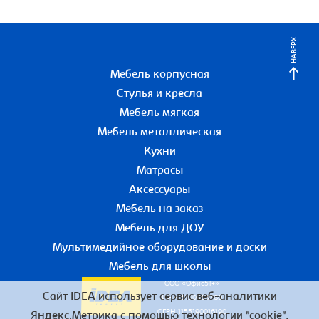
НАВЕРХ
Мебель корпусная
Стулья и кресла
Мебель мягкая
Мебель металлическая
Кухни
Матрасы
Аксессуары
Мебель на заказ
Мебель для ДОУ
Мультимедийное оборудование и доски
Мебель для школы
ООО «Офис51+»
Сайт IDEA использует сервис веб-аналитики
ИНН 5190055780
ОГРН 1155190016190
Яндекс.Метрика с помощью технологии "cookie",