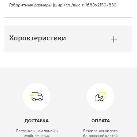
Габаритные размеры (шир./гл./выс.): 1680х2150х830
Характеристики
Производитель:
Софос
Высота, мм:
830
Модель:
с подъемным
механизмом
160х200
ДОСТАВКА
ОПЛАТА
Цветовое решение:
BINGO MINT
Доставка к вам домой в
Безопасная оплата
удобное время
банковской картой