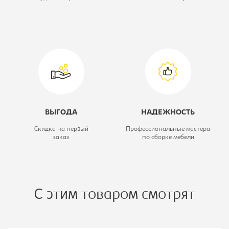
Ширина, мм:
1680
Глубина, мм:
2150
Вид кровати:
Кровать
двухспальная
Коллекция:
Верона
ВЫГОДА
НАДЕЖНОСТЬ
Скидка на первый
Профессиональные мастера
заказ
по сборке мебели
С этим товаром смотрят