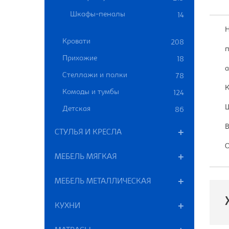
Шкафы-пеналы
14
Н
Кровати
208
п
Прихожие
18
а
Стеллажи и полки
78
К
Комоды и тумбы
124
Ш
Детская
86
В
СТУЛЬЯ И КРЕСЛА
О
МЕБЕЛЬ МЯГКАЯ
МЕБЕЛЬ МЕТАЛЛИЧЕСКАЯ
КУХНИ