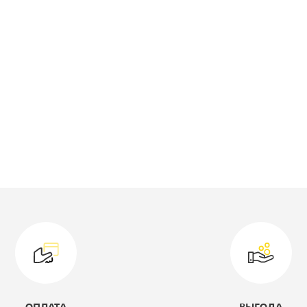
роизводитель:
Империал
ип прихожей:
Прихожая
ирина, мм:
1800
лубина, мм:
370
ысота, мм:
2050
ветовое решение:
Венге/дуб
сонома
оллекция:
Виола
одель:
I-Viola-3