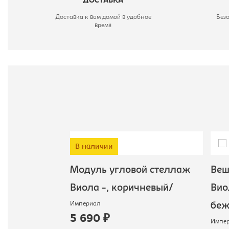
ДОСТАВКА
Доставка к вам домой в удобное
Без
время
В наличии
а с
Модуль угловой стеллаж
Веш
 -,
Виола -, коричневый/
Виол
Империал
ежевый
беж
5 690 ₽
Импер