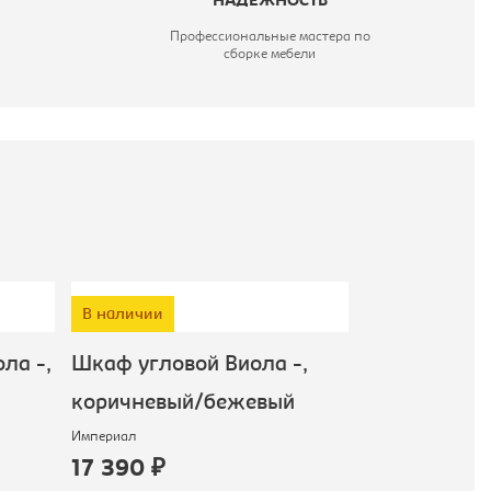
НАДЕЖНОСТЬ
Профессиональные мастера по
сборке мебели
В наличии
а -,
Шкаф угловой Виола -,
Прихожая Ви
коричневый/бежевый
mini, кори
Империал
Империал
17 390 ₽
39 090 ₽