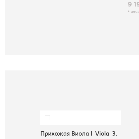
9 19
досту
Прихожая Виола I-Viola-3,