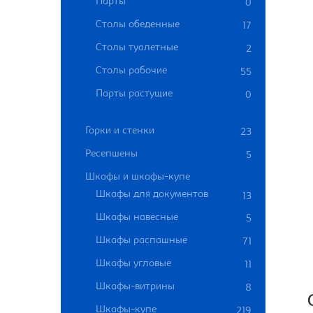
Парты
0
Столы обеденные
17
Столы туалетные
2
Столы рабочие
55
Парты растущие
0
Горки и стенки
23
Ресепшены
5
Шкафы и шкафы-купе
Шкафы для документов
13
Шкафы навесные
5
Шкафы распашные
71
Шкафы угловые
11
Шкафы-витрины
8
Шкафы-купе
219