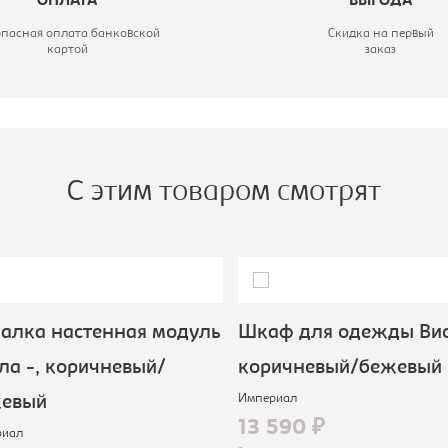
ОПЛАТА
ВЫГОДА
опасная оплата банковской
Скидка на первый
картой
заказ
С этим товаром смотрят
алка настенная модуль
Шкаф для одежды Виол
а -, коричневый/
коричневый/бежевый
Империал
евый
13 590 ₽
иал