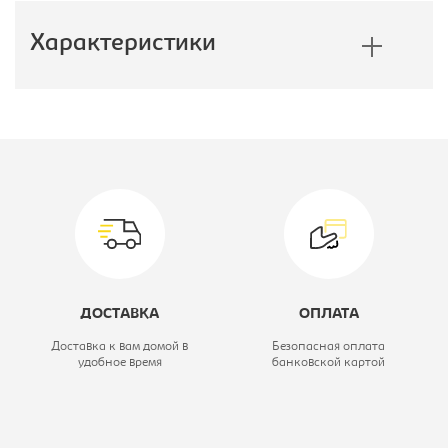
Характеристики
Производитель:
E1
Глубина, мм:
600
Высота, мм:
2200
Тип шкафа:
Шкаф-купе
Коллекция:
Экспресс
ДОСТАВКА
ОПЛАТА
Ширина, мм:
1200
Доставка к вам домой в
Безопасная оплата
удобное время
банковской картой
Модель:
120/220 ЗЗ
Цветовое решение:
дуб сонома